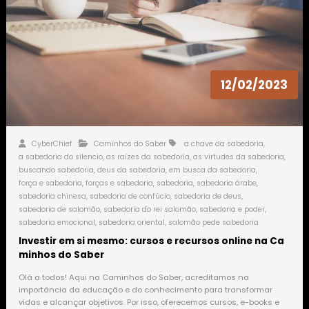
12/02/2023
CyberChief
Caminhos do Saber
a chave da sabedoria
,
a sabedoria do silencio
,
as raízes da sabedoria
,
as virtudes da sabedoria
,
buscando sabedoria
,
deus da sabedoria
,
em busca da sabedoria
,
força e sabedoria
,
forças e sabedoria
,
sabedoria
,
sabedoria árabe
,
sabedoria chinesa
,
sabedoria de confúcio
,
sabedoria de deus
,
sabedoria de salomão
,
sabedoria do rei salomão
,
sabedoria e poder
,
sabedoria emocional
,
sabedoria oriental
,
salomão pede sabedoria
Investir em si mesmo: cursos e recursos online na Ca
minhos do Saber
Olá a todos! Aqui na Caminhos do Saber, acreditamos na
importância da educação e do conhecimento para transformar
vidas e alcançar objetivos. Por isso, oferecemos cursos, e-books e