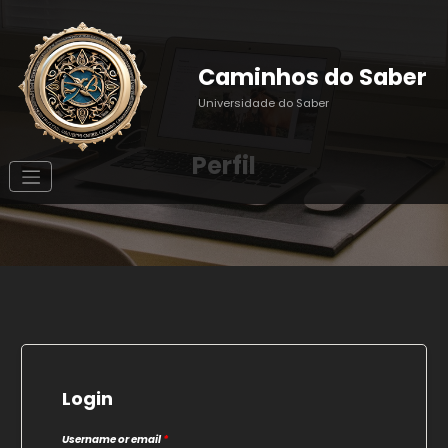
Pular
para
o
conteúdo
Caminhos do Saber
Universidade do Saber
Perfil
Login
Username or email
*