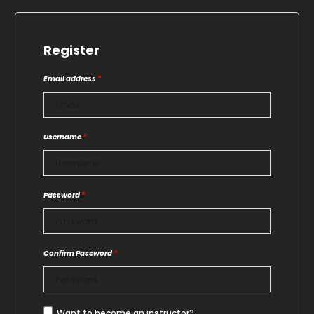
Register
Email address
*
Username
*
Password
*
Confirm Password
*
Want to become an instructor?