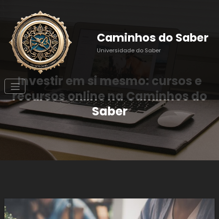
Pular
para
o
conteúdo
Caminhos do Saber
Universidade do Saber
Investir em si mesmo: cursos e
recursos online na Caminhos do
Saber