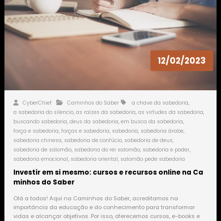
12/02/2023
CyberChief
Caminhos do Saber
a chave da sabedoria
,
a sabedoria do silencio
,
as raízes da sabedoria
,
as virtudes da sabedoria
,
buscando sabedoria
,
deus da sabedoria
,
em busca da sabedoria
,
força e sabedoria
,
forças e sabedoria
,
sabedoria
,
sabedoria árabe
,
sabedoria chinesa
,
sabedoria de confúcio
,
sabedoria de deus
,
sabedoria de salomão
,
sabedoria do rei salomão
,
sabedoria e poder
,
sabedoria emocional
,
sabedoria oriental
,
salomão pede sabedoria
Investir em si mesmo: cursos e recursos online na Ca
minhos do Saber
Olá a todos! Aqui na Caminhos do Saber, acreditamos na
importância da educação e do conhecimento para transformar
vidas e alcançar objetivos. Por isso, oferecemos cursos, e-books e