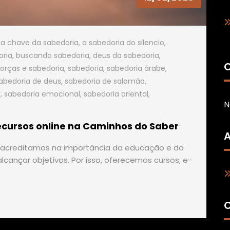
a chave da sabedoria
,
a sabedoria do silencio
,
oria
,
buscando sabedoria
,
deus da sabedoria
,
C
forças e sabedoria
,
sabedoria
,
sabedoria árabe
,
abedoria de deus
,
sabedoria de salomão
,
r
,
sabedoria emocional
,
sabedoria oriental
,
N
recursos online na Caminhos do Saber
A
, acreditamos na importância da educação e do
cançar objetivos. Por isso, oferecemos cursos, e-
C