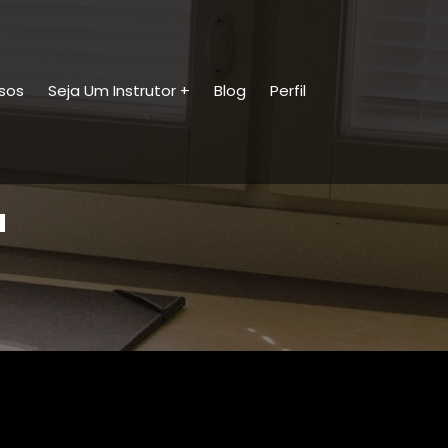
sos
Seja Um Instrutor
Blog
Perfil
a