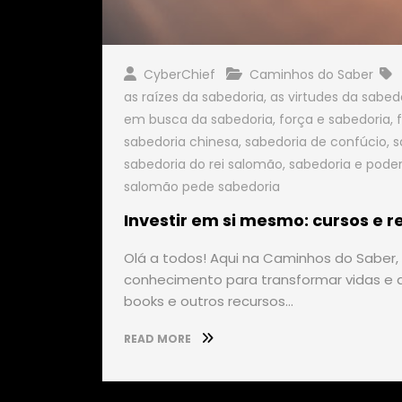
CyberChief
Caminhos do Saber
as raízes da sabedoria
,
as virtudes da sabed
em busca da sabedoria
,
força e sabedoria
,
sabedoria chinesa
,
sabedoria de confúcio
,
s
sabedoria do rei salomão
,
sabedoria e pode
salomão pede sabedoria
Investir em si mesmo: cursos e 
Olá a todos! Aqui na Caminhos do Saber
conhecimento para transformar vidas e al
books e outros recursos…
READ MORE