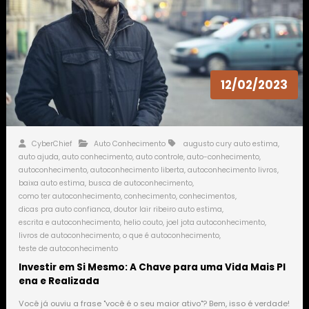
12/02/2023
CyberChief
Auto Conhecimento
augusto cury auto estima
,
auto ajuda
,
auto conhecimento
,
auto controle
,
auto-conhecimento
,
autoconhecimento
,
autoconhecimento liberta
,
autoconhecimento livros
,
baixa auto estima
,
busca de autoconhecimento
,
como ter autoconhecimento
,
conhecimento
,
conhecimentos
,
dicas pra auto confianca
,
doutor lair ribeiro auto estima
,
escrita e autoconhecimento
,
helio couto
,
joel jota autoconhecimento
,
livros de autoconhecimento
,
o que é autoconhecimento
,
teste de autoconhecimento
Investir em Si Mesmo: A Chave para uma Vida Mais Pl
ena e Realizada
Você já ouviu a frase "você é o seu maior ativo"? Bem, isso é verdade!