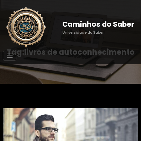
Pular
para
o
conteúdo
Caminhos do Saber
Universidade do Saber
Tag:livros de autoconhecimento