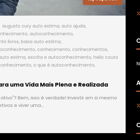
augusto cury auto estima
,
auto ajuda
,
onhecimento
,
autoconhecimento
,
C
o livros
,
baixa auto estima
,
toconhecimento
,
conhecimento
,
conhecimentos
,
o auto estima
,
escrita e autoconhecimento
,
helio couto
N
toconhecimento
,
o que é autoconhecimento
,
A
ara uma Vida Mais Plena e Realizada
 ativo"? Bem, isso é verdade! Investir em si mesmo
etivos e viver uma…
C