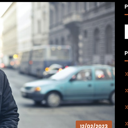
P
P
12/02/2023