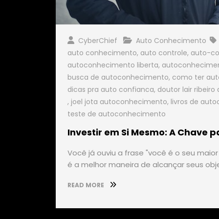
CyberChief
Auto Conhecimento
auto conhecimento
,
auto controle
,
auto-c
autoconhecimento liberta
,
autoconheciment
busca de autoconhecimento
,
como ter au
dicas pra auto confianca
,
doutor lair ribeir
,
joel jota autoconhecimento
,
livros de au
teste de autoconhecimento
Investir em Si Mesmo: A Chave p
Você já ouviu a frase "você é o seu maior
é a melhor maneira de alcançar seus obj
READ MORE