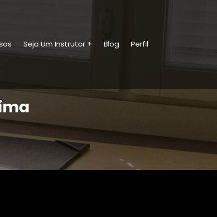
sos
Seja Um Instrutor
Blog
Perfil
tima