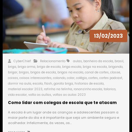
13/02/2023
CyberChief
Relacionamento
aulas
,
banheiro da escola
,
brasil
,
briga
,
briga arma
,
briga de escola
,
briga escola
,
briga na escola
,
brigando
,
brigar
,
brigas
,
brigas de escola
,
brigas na escola
,
canal de cortes
,
classe
,
coisas
,
coisas interessantes
,
colando
,
colar
,
colégio
,
cortes
,
cortes podcast
,
dormir na aula
,
escola
,
flash
,
garota briga
,
historias de escola
,
material escolar 2023
,
rafinha na telinha
,
ronanzinho escola
,
talarico
,
vida escolar
,
volta as aullas
,
voltas as aulas 2023
Como lidar com colegas de escola que te atacam
A escola é um lugar onde as crianças e adolescentes passam a
maior parte do dia e é importante que seja um ambiente seguro e
acolhedor. Infelizmente, às vezes, os…