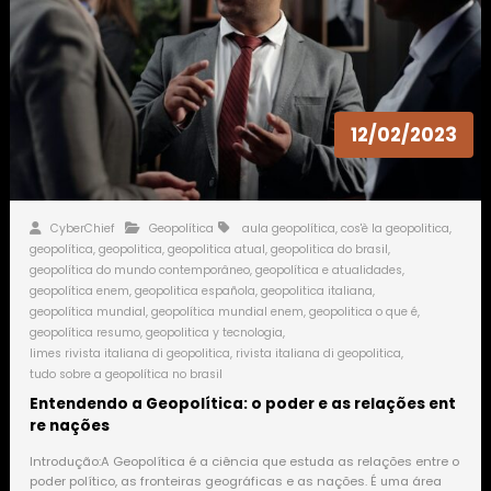
12/02/2023
CyberChief
Geopolítica
aula geopolítica
,
cos'è la geopolitica
,
geopolítica
,
geopolitica
,
geopolitica atual
,
geopolitica do brasil
,
geopolítica do mundo contemporâneo
,
geopolítica e atualidades
,
geopolítica enem
,
geopolitica española
,
geopolitica italiana
,
geopolítica mundial
,
geopolítica mundial enem
,
geopolitica o que é
,
geopolítica resumo
,
geopolitica y tecnologia
,
limes rivista italiana di geopolitica
,
rivista italiana di geopolitica
,
tudo sobre a geopolítica no brasil
Entendendo a Geopolítica: o poder e as relações ent
re nações
Introdução:A Geopolítica é a ciência que estuda as relações entre o
poder político, as fronteiras geográficas e as nações. É uma área