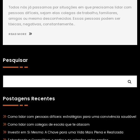
Todos nós já passamos por situações em que precisamos lidar com
pessoas difíceis, sejam elas colegas de trabalho, familiares,
amigos ou mesmo desconhecidos. Essas pessoas podem ser
tóxicas, negativas, constantemente…
READ MORE
Pesquisar
Pesquisar
Postagens Recentes
Como lidar com pessoas difíceis: estratégias para uma convivência saudável
Como lidar com colegas de escola que te atacam
Investir em Si Mesmo: A Chave para uma Vida Mais Plena e Realizada