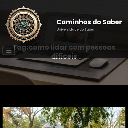
Pular
para
o
conteúdo
Caminhos do Saber
Universidade do Saber
Tag:como lidar com pessoas
dificeis