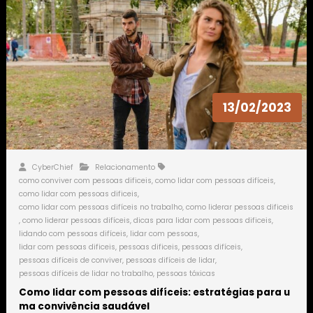
13/02/2023
CyberChief
Relacionamento
como conviver com pessoas dificeis
,
como lidar com pessoas difíceis
,
como lidar com pessoas dificeis
,
como lidar com pessoas difíceis no trabalho
,
como liderar pessoas dificeis
,
como liderar pessoas difíceis
,
dicas para lidar com pessoas dificeis
,
lidando com pessoas difíceis
,
lidar com pessoas
,
lidar com pessoas dificeis
,
pessoas dificeis
,
pessoas difíceis
,
pessoas difíceis de conviver
,
pessoas difíceis de lidar
,
pessoas difíceis de lidar no trabalho
,
pessoas tóxicas
Como lidar com pessoas difíceis: estratégias para u
ma convivência saudável